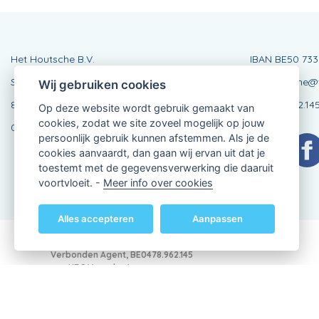
Het Houtsche B.V.
IBAN BE50 733
Stationsstraat 24
hethoutsche@v
Wij gebruiken cookies
8210 Loppem
BE0478.962.14
Op deze website wordt gebruik gemaakt van
cookies, zodat we site zoveel mogelijk op jouw
050 84 19 41
persoonlijk gebruik kunnen afstemmen. Als je de
cookies aanvaardt, dan gaan wij ervan uit dat je
toestemt met de gegevensverwerking die daaruit
voortvloeit. -
Meer info over cookies
Alles accepteren
Aanpassen
Verbonden Agent, BE0478.962.145
van KBC Verzekeringen nv
Professor Roger Van Overstraetenplein 2
3000 Leuven - Belgie
BTW BE 0403.552.563 - RPR Leuven