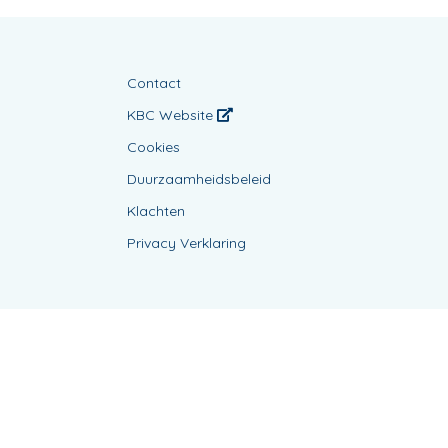
Contact
KBC Website
Cookies
Duurzaamheidsbeleid
Klachten
Privacy Verklaring
Powered by
KBC-Agent
(
versie 3.21.0
)
Bene.be
© 2026 alle rechten voorbehouden