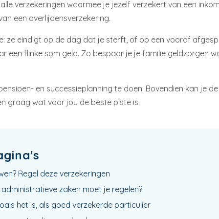
alle verzekeringen waarmee je jezelf verzekert van een inko
 van een overlijdensverzekering.
de: ze eindigt op de dag dat je sterft, of op een vooraf afg
r een flinke som geld. Zo bespaar je je familie geldzorgen wan
pensioen- en successieplanning te doen. Bovendien kan je de
n graag wat voor jou de beste piste is.
agina's
en? Regel deze verzekeringen
ke administratieve zaken moet je regelen?
als het is, als goed verzekerde particulier