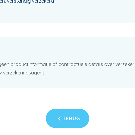
n, verstandig verzekerd
geen productinformatie of contractuele details over verzeker
w verzekeringsagent.
TERUG