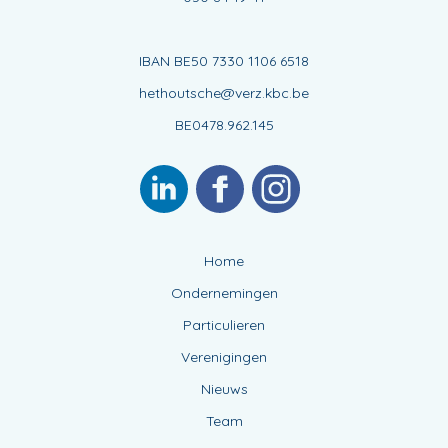
IBAN BE50 7330 1106 6518
hethoutsche@verz.kbc.be
BE0478.962.145
Home
Ondernemingen
Particulieren
Verenigingen
Nieuws
Team