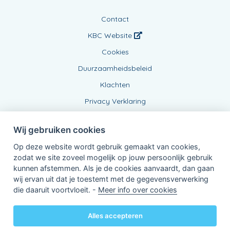
Contact
KBC Website
Cookies
Duurzaamheidsbeleid
Klachten
Privacy Verklaring
Wij gebruiken cookies
Op deze website wordt gebruik gemaakt van cookies,
zodat we site zoveel mogelijk op jouw persoonlijk gebruik
kunnen afstemmen. Als je de cookies aanvaardt, dan gaan
wij ervan uit dat je toestemt met de gegevensverwerking
Verbonden Agent, BE0478.962.145
die daaruit voortvloeit. -
Meer info over cookies
van KBC Verzekeringen nv
Professor Roger Van Overstraetenplein 2
3000 Leuven - Belgie
Alles accepteren
BTW BE 0403.552.563 - RPR Leuven