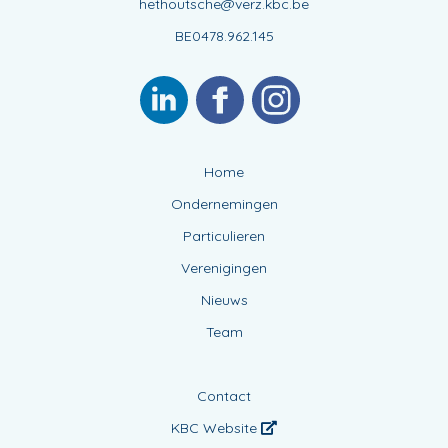
hethoutsche@verz.kbc.be
BE0478.962.145
Home
Ondernemingen
Particulieren
Verenigingen
Nieuws
Team
Contact
KBC Website