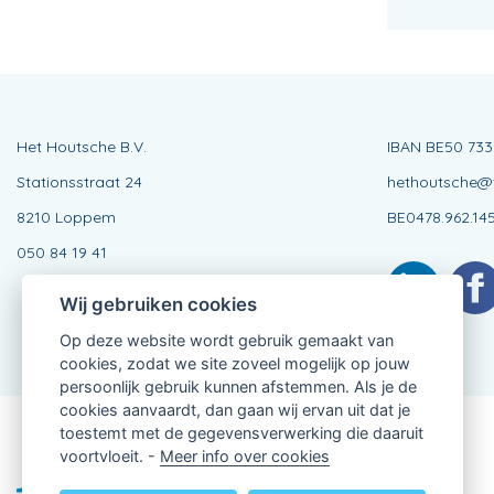
Het Houtsche B.V.
IBAN BE50 733
Stationsstraat 24
hethoutsche@v
8210 Loppem
BE0478.962.14
050 84 19 41
Wij gebruiken cookies
Op deze website wordt gebruik gemaakt van
cookies, zodat we site zoveel mogelijk op jouw
persoonlijk gebruik kunnen afstemmen. Als je de
cookies aanvaardt, dan gaan wij ervan uit dat je
toestemt met de gegevensverwerking die daaruit
Verbonden Agent, BE0478.962.145
voortvloeit. -
Meer info over cookies
van KBC Verzekeringen nv
Professor Roger Van Overstraetenplein 2