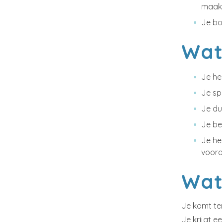
maakt
Je bo
Wat
Je he
Je sp
Je dur
Je be
Je he
vooro
Wat
Je komt ter
Je krijgt 