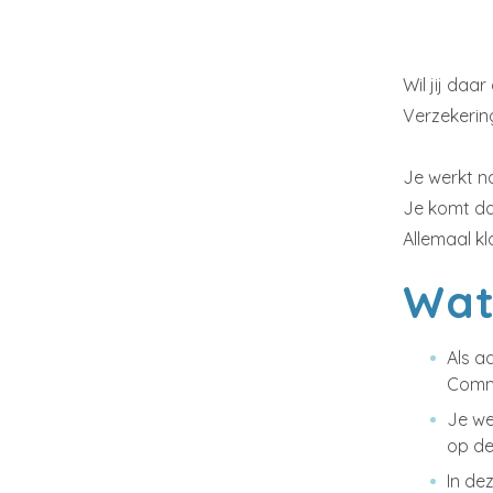
Wil jij da
Verzekering
Je werkt n
Je komt da
Allemaal kl
Wat 
Als a
Comme
Je we
op de
In de