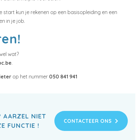
e start kun je rekenen op een basisopleiding en een
n in je job.
ren!
wel wat?
bc.be
.
ieter
op het nummer
050 841 941
 AARZEL NIET
CONTACTEER ONS
E FUNCTIE !