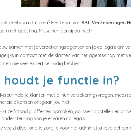
ar ook deel van uitmaken? Het team van
KBC Verzekeringen H
en met goesting. Misschien ben jij dat wel?
auw samen met je verzekeringsagenten en je collega’s om ve
gelijks in contact met de klanten van het agentschap met ve
anten die veel expertise nodig hebben.
houdt je functie in?
dviseur help je klanten met al hun verzekeringsvragen, meest
rciële kansen ontgaan jou niet.
rkt zelfstandig: offertes opmaken, polissen opstellen en onde
 ondersteuning van je ervaren collega’s.
ze veelzijdige functie zorg je voor het administratieve behe