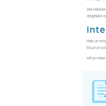
We hebben 
degelijke o
Int
Heb je min
Stuur je so
Wil je meer