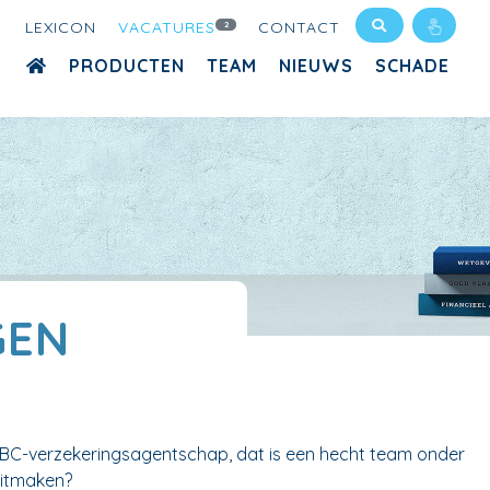
LEXICON
VACATURES
CONTACT
2
PRODUCTEN
TEAM
NIEUWS
SCHADE
GEN
n KBC-verzekeringsagentschap, dat is een hecht team onder
 uitmaken?